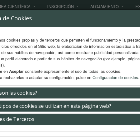
EA CIENTÍFICA
INSCRIPCIÓN
ALOJAMIENTO
E
a de Cookies
mos cookies propias y de terceros que permiten el funcionamiento y la presta
vicios ofrecidos en el Sitio web, la elaboración de información estadística a tr
s de sus hábitos de navegación, así como mostrarle publicidad personalizada
un perfil elaborado a partir de sus hábitos de navegación (por ejemplo, págin
s).
ar en
Aceptar
consiente expresamente el uso de todas las cookies.
a rechazarlas o adaptar su configuración, pulse en
Configuración de cookies
.
son las cookies?
ar Sesión
tipos de cookies se utilizan en esta página web?
serte su usuario y contraseña
es de Terceros