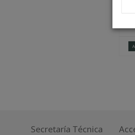
Usu
Con
A
Secretaría Técnica
Acc