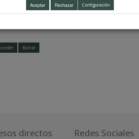
ario
Configuración
traseña
¿Olvidó su contraseña?
cceder
Borrar
esos directos
Redes Sociales