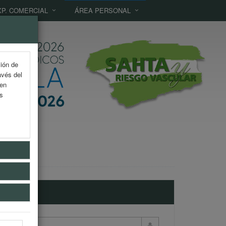
XP. COMERCIAL
ÁREA PERSONAL
ción de
avés del
 en
as