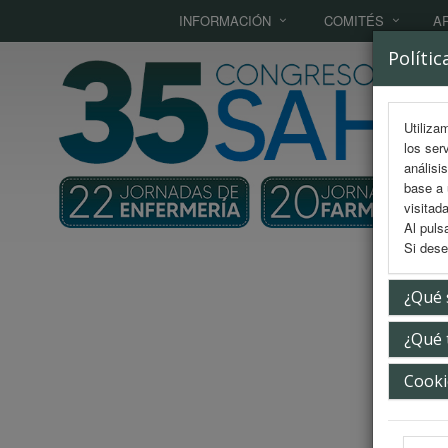
INFORMACIÓN
COMITÉS
AR
Polític
Utiliza
los ser
análisi
base a 
visitada
Al puls
Si dese
¿Qué 
Inici
¿Qué 
In
Cooki